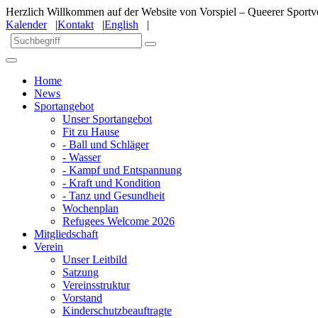
Herzlich Willkommen auf der Website von Vorspiel – Queerer Sportve
Kalender
|
Kontakt
|
English
|
Home
News
Sportangebot
Unser Sportangebot
Fit zu Hause
- Ball und Schläger
- Wasser
- Kampf und Entspannung
- Kraft und Kondition
- Tanz und Gesundheit
Wochenplan
Refugees Welcome 2026
Mitgliedschaft
Verein
Unser Leitbild
Satzung
Vereinsstruktur
Vorstand
Kinderschutzbeauftragte