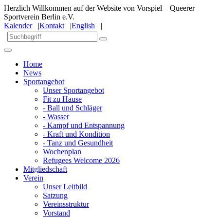
Herzlich Willkommen auf der Website von Vorspiel – Queerer
Sportverein Berlin e.V.
Kalender
|
Kontakt
|
English
|
Home
News
Sportangebot
Unser Sportangebot
Fit zu Hause
- Ball und Schläger
- Wasser
- Kampf und Entspannung
- Kraft und Kondition
- Tanz und Gesundheit
Wochenplan
Refugees Welcome 2026
Mitgliedschaft
Verein
Unser Leitbild
Satzung
Vereinsstruktur
Vorstand